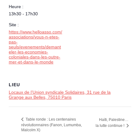
Heure :
13h30 - 17h30
Site :
https://www.helloasso.com/
associations/vous-n-etes-
pas-
seuls/evenements/demant
eler-les-economies-
coloniales-dans-les-outre-
mer-et-dans-le-monde
LIEU
Locaux de l’Union syndicale Solidaires, 31 rue de la
Grange aux Belles, 75010 Paris
Table ronde : Les centenaires
Haïti, Palestine…
révolutionnaires (Fanon, Lumumba,
la lutte continue !
Malcolm X)