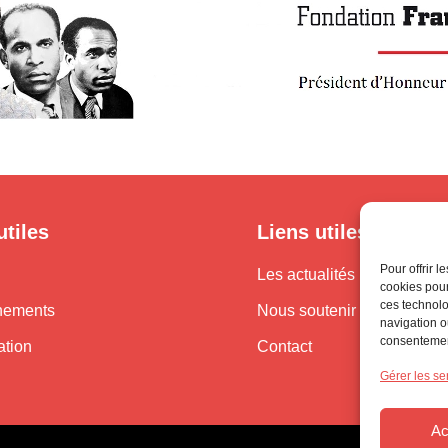
utiles
Liens utiles
Pour offrir 
Les actualités
cookies pour
ces technolo
nements
Nous soutenir
navigation ou
consentement
ation
Contact
Gérer les se
Ac