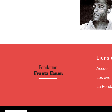
Liens 
Accueil
Les évé
La Fond