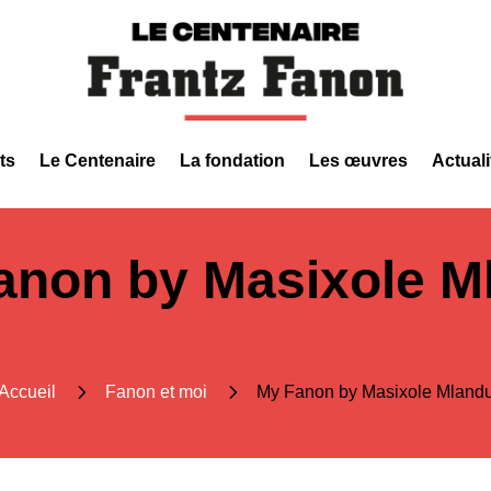
ts
Le Centenaire
La fondation
Les œuvres
Actuali
anon by Masixole M
5
5
Accueil
Fanon et moi
My Fanon by Masixole Mland