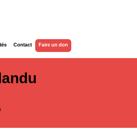
tés
Contact
Faire un don
landu
u