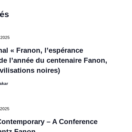
sés
 2025
nal « Franon, l’espérance
 de l’année du centenaire Fanon,
ilisations noires)
akar
 2025
 Contemporary – A Conference
antz Fanon