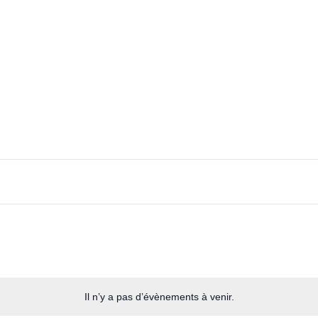
ts
Le Centenaire
La fondation
Les œuvres
Actuali
Il n’y a pas d’évènements à venir.