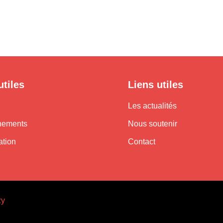
utiles
Liens utiles
Les actualités
nements
Nous soutenir
ation
Contact
zy