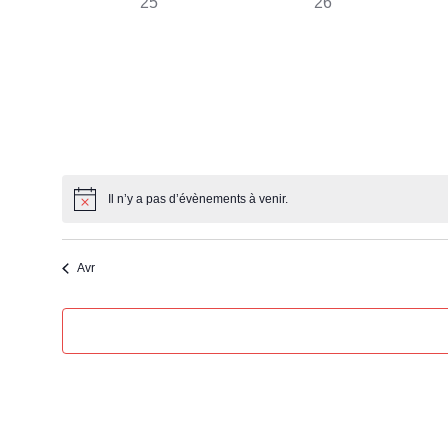
0
0
25
26
évènement,
évènement,
Il n’y a pas d’évènements à venir.
Avr