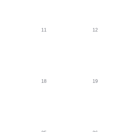
0
0
11
12
évènement,
évènement,
0
0
18
19
évènement,
évènement,