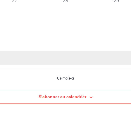
0
0
0
27
28
29
évènement,
évènement,
évèneme
Ce mois-ci
S’abonner au calendrier