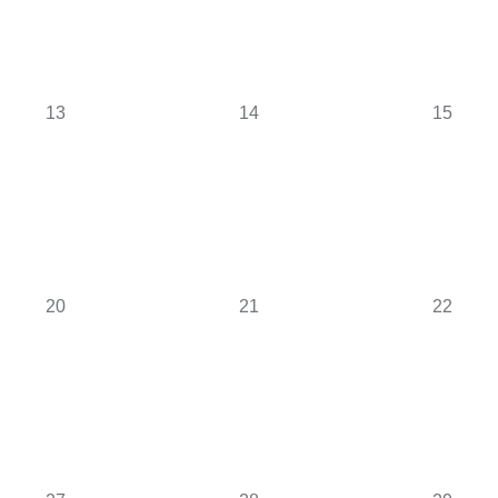
0
0
0
13
14
15
évènement,
évènement,
évèneme
0
0
0
20
21
22
évènement,
évènement,
évèneme