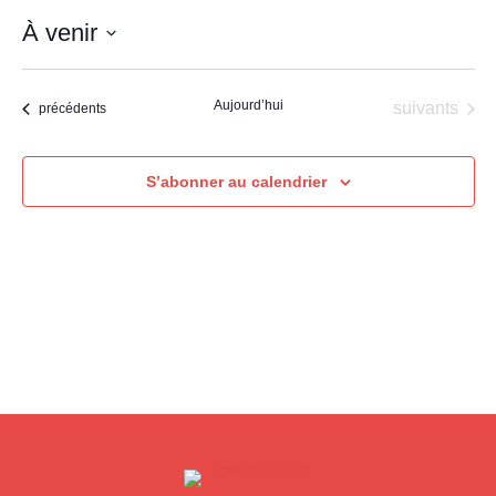
À venir
Sélectionnez
une
Aujourd’hui
Évènements
suivants
Évènements
précédents
date.
S’abonner au calendrier