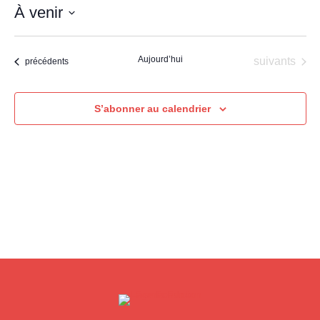
À venir
Sélectionnez
une
Aujourd’hui
Évènements
suivants
Évènements
précédents
date.
S’abonner au calendrier