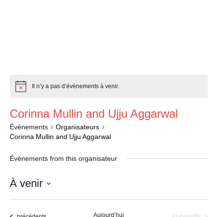
a
Il n’y a pas d’évènements à venir.
Corinna Mullin and Ujju Aggarwal
Évènements
Organisateurs
Corinna Mullin and Ujju Aggarwal
Évènements from this organisateur
À venir
Sélectionnez
une
Aujourd’hui
Évènements
suivants
Évènements
précédents