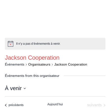
a
Il n’y a pas d’évènements à venir.
Jackson Cooperation
Évènements
Organisateurs
Jackson Cooperation
Évènements from this organisateur
À venir
Sélectionnez
une
Aujourd’hui
Évènements
suivants
Évènements
précédents
date.