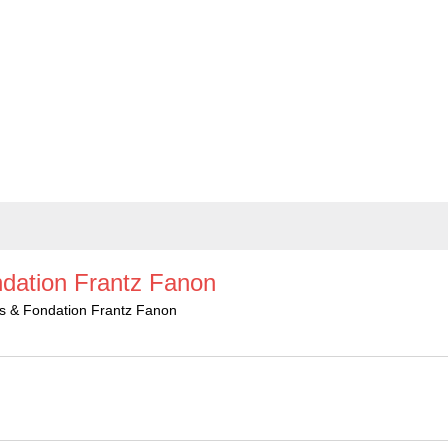
ts
Le Centenaire
La fondation
Les œuvres
Actuali
ndation Frantz Fanon
es & Fondation Frantz Fanon