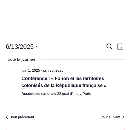
a
Recher
Nav
6/13/2025
Recherche
Jour
de
et
Sélectionnez
vue
navigat
Toute la journée
une
Év
de
date.
juin 1, 2025
-
juin 30, 2025
vues
Conférence : « Fanon et les territoires
Évènem
colonisés de la République française »
Assemblée nationale
33 quai d'orsay, Paris
Jour précédent
Jour suivant