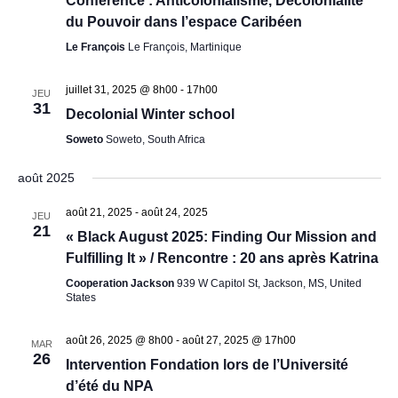
Conférence : Anticolonialisme, Décolonialité
du Pouvoir dans l’espace Caribéen
Le François
Le François, Martinique
juillet 31, 2025 @ 8h00
-
17h00
JEU
31
Decolonial Winter school
Soweto
Soweto, South Africa
août 2025
août 21, 2025
-
août 24, 2025
JEU
21
« Black August 2025: Finding Our Mission and
Fulfilling It » / Rencontre : 20 ans après Katrina
Cooperation Jackson
939 W Capitol St, Jackson, MS, United
States
août 26, 2025 @ 8h00
-
août 27, 2025 @ 17h00
MAR
26
Intervention Fondation lors de l’Université
d’été du NPA