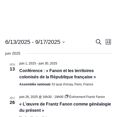
a
Recher
Nav
6/13/2025
 - 
9/17/2025
Recherche
Liste
de
et
Sélectionnez
vue
navigat
juin 2025
une
Év
de
date.
juin 1, 2025
-
juin 30, 2025
VEN
vues
13
Conférence : « Fanon et les territoires
Évènem
colonisés de la République française »
Assemblée nationale
33 quai d'orsay, Paris, France
juin 26, 2025 @ 16h30
-
19h00
Événement Frantz Fanon
JEU
26
« L’œuvre de Frantz Fanon comme généalogie
du présent »